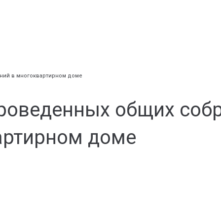
ений в многоквартирном доме
 проведенных общих соб
артирном доме