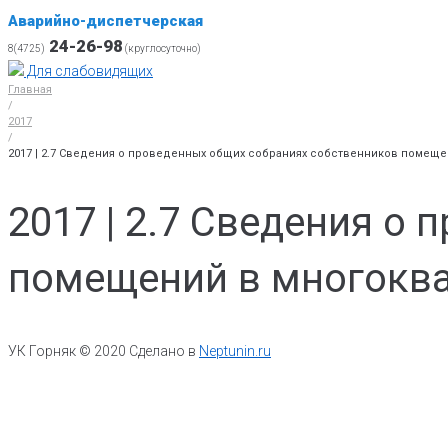
Аварийно-диспетчерская
24-26-98
8(4725)
(круглосуточно)
Для слабовидящих
Главная
/
2017
/
2017 | 2.7 Сведения о проведенных общих собраниях собственников помещ
2017 | 2.7 Сведения о
помещений в многокв
УК Горняк © 2020 Сделано в
Neptunin.ru